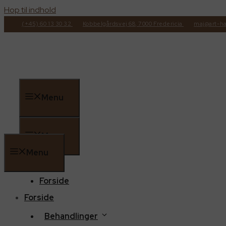
Hop til indhold
(+45) 60 13 30 32
Kobbelgårdsvej 68, 7000 Fredericia
maj@art-ha
Menu
Menu
Menu
Forside
Forside
Behandlinger