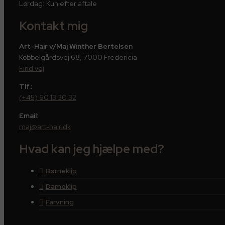
Lørdag: Kun efter aftale
Kontakt mig
Art-Hair v/Maj Winther Bertelsen
Kobbelgårdsvej 68, 7000 Fredericia
Find vej
Tlf.:
(+45) 60 13 30 32
Email:
maj@art-hair.dk
Hvad kan jeg hjælpe med?
Børneklip
Dameklip
Farvning