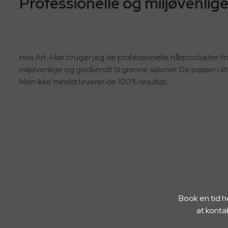
Professionelle og miljøvenlig
Hos Art-Hair bruger jeg de professionelle hårprodukter fr
miljøvenlige og godkendt til grønne saloner. De passer i sto
Men ikke mindst leverer de 100% resultat.
Book en tid h
at konta