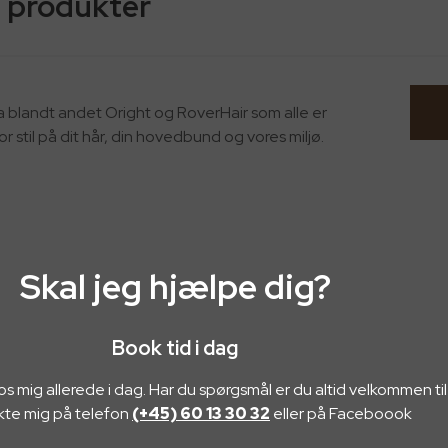
e produkter
a blandt andet Oright og RoverHair som alle er
r stil på dit hår, din hovedbund og vores miljø.
Skal jeg hjælpe dig?
Book tid i dag
os mig allerede i dag. Har du spørgsmål er du altid velkommen til
kte mig på telefon
(+45) 60 13 30 32
eller på Faceboook