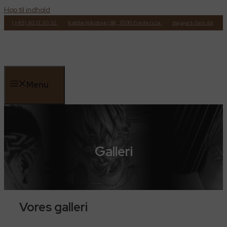
Hop til indhold
(+45) 60 13 30 32
Kobbelgårdsvej 68, 7000 Fredericia
maj@art-hair.dk
Menu
Galleri
Vores galleri