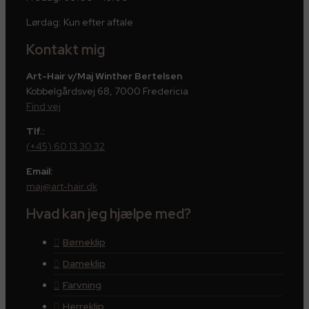
Lørdag: Kun efter aftale
Kontakt mig
Art-Hair v/Maj Winther Bertelsen
Kobbelgårdsvej 68, 7000 Fredericia
Find vej
Tlf.:
(+45) 60 13 30 32
Email:
maj@art-hair.dk
Hvad kan jeg hjælpe med?
Børneklip
Dameklip
Farvning
Herreklip