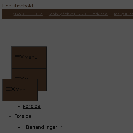
Hop til indhold
(+45) 60 13 30 32
Kobbelgårdsvej 68, 7000 Fredericia
maj@art-ha
Menu
Menu
Menu
Forside
Forside
Behandlinger