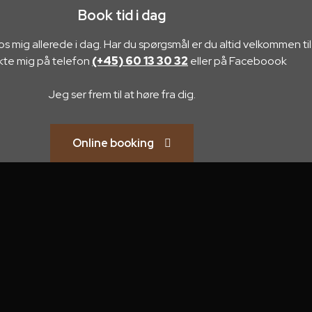
Book tid i dag
os mig allerede i dag. Har du spørgsmål er du altid velkommen til
kte mig på telefon
(+45) 60 13 30 32
eller på Faceboook
Jeg ser frem til at høre fra dig.
Online booking