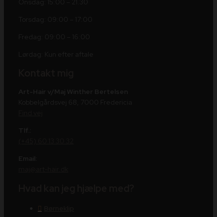
Onsdag: 15:00 – 21.30
Torsdag: 09:00 – 17:00
Fredag: 09:00 – 16:00
Lørdag: Kun efter aftale
Kontakt mig
Art-Hair v/Maj Winther Bertelsen
Kobbelgårdsvej 68, 7000 Fredericia
Find vej
Tlf.:
(+45) 60 13 30 32
Email:
maj@art-hair.dk
Hvad kan jeg hjælpe med?
Børneklip