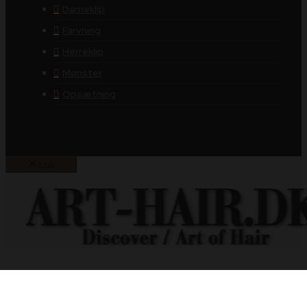
Dameklip
Farvning
Herreklip
Mønster
Opsætning
Luk