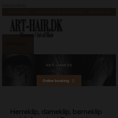
Hop til indhold
(+45) 60 13 30 32
Kobbelgårdsvej 68, 7000 Fredericia
maj@art-hair.dk
Menu
ART-HAIR.DK
Online booking
ART-HAIR V/MAJ WINTHER BERTELSEN
Herreklip, dameklip, børneklip