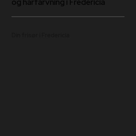
og hårfarvning i Fredericia
Din frisør i Fredericia
Art-Hair har altid fingeren på pulsen, så jeg kan
præsentere tidens hotteste klipninger for både mænd
og kvinder.
​​Jeg bruger produkter, som er allergi- og miljøvenlige, og
som giver dig et sundt og skinnende hår.
​Jeg lægger vægt på altid at have tid til en grundig
samtale om, hvilke muligheder der er i dit hår, og hvad
der passer til din person.
Hvad enten du blot trænger til en hurtig studsning eller
skal have håret sat op til fest, så finder jeg en tid til dig.
​Kig forbi min hyggelige salon eller bestil en tid via mit